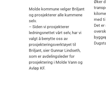
Øker d
transp
Molde kommune velger Briljant
kilomet
og prosjekterer alle kummene
med ti
selv.
Det er 
– Siden vi prosjekterer
overs
ledningsnettet vårt selv, har vi
byggep
valgt å benytte oss av
Dugsta
prosjekteringsverktøyet til
Briljant, sier Gunnar Lindseth,
som er avdelingsleder for
prosjektering i Molde Vann og
Avløp KF.