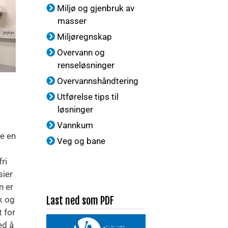
Miljø og gjenbruk av
masser
Miljøregnskap
Overvann og
renseløsninger
Overvannshåndtering
Utførelse tips til
løsninger
Vannkum
le en
Veg og bane
–
ri
sier
n er
k og
Last ned som PDF
 for
ed å