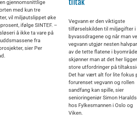
tiltak
en gjennomsnittlige
orten med kun tre
er, vil miljøutslippet øke
Vegvann er den viktigste
 prosent, ifølge SINTEF. –
tilførselskilden til miljøgifter i
sløseri å ikke ta vare på
byvassdragene og når man ve
kuddsmassene fra
vegvann utgjør nesten halvpa
rosjekter, sier Per
av de tette flatene i byområde
d.
skjønner man at det her ligge
store utfordringer på tiltakss
Det har vært alt for lite fokus 
forurenset vegvann og rollen
sandfang kan spille, sier
senioringeniør Simon Harald
hos Fylkesmannen i Oslo og
Viken.