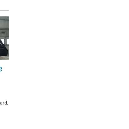
e
ard,