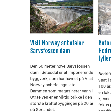
Visit Norway anbefaler
Beto
Sarvsfossen dam
Hedr
fylle
Den 50 meter høye Sarvsfossen
dam i Setesdal er et imponerende
Bedrift
byggverk, som har havnet på Visit
vært i
Norway anbefalingsliste.
100 år
Dammen som magasinerer vann i
en lok
Otraelven er en viktig brikke i den
kjennsk
største kraftutbyggingen på 20 år
fokus p
på Sørlandet.
bedrif