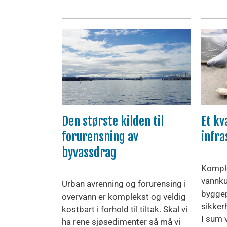
Den største kilden til
Et kv
forurensning av
infra
byvassdrag
Komple
vannku
Urban avrenning og forurensing i
byggep
overvann er komplekst og veldig
sikker
kostbart i forhold til tiltak. Skal vi
I sum v
ha rene sjøsedimenter så må vi