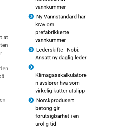
vannkummer
Ny Vannstandard har
krav om
prefabrikkerte
t at
vannkummer
rten
Lederskifte i Nobi:
r
Ansatt ny daglig leder
r
iden.
Klimagasskalkulatore
på
n avslører hva som
virkelig kutter utslipp
sen
Norskprodusert
betong gir
forutsigbarhet i en
urolig tid