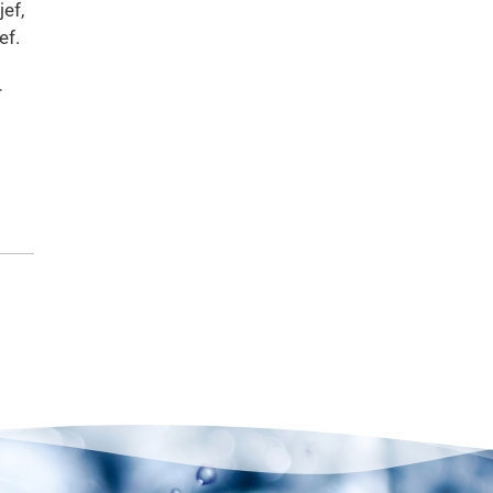
jef,
ef.
r