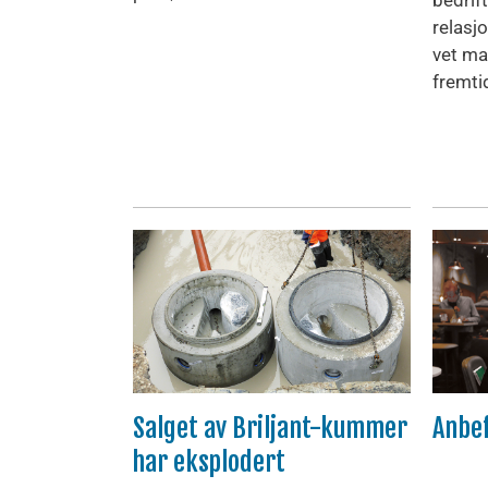
relasj
vet ma
fremtid
Salget av Briljant-kummer
Anbef
har eksplodert