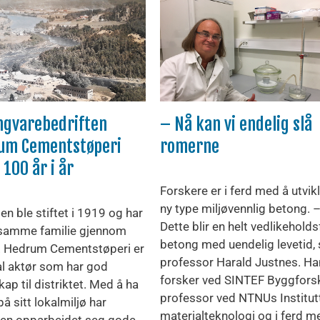
ngvarebedriften
– Nå kan vi endelig slå
um Cementstøperi
romerne
r 100 år i år
Forskere er i ferd med å utvik
ny type miljøvennlig betong. 
en ble stiftet i 1919 og har
Dette blir en helt vedlikeholdsf
 samme familie gjennom
betong med uendelig levetid, 
. Hedrum Cementstøperi er
professor Harald Justnes. Ha
al aktør som har god
forsker ved SINTEF Byggfors
ap til distriktet. Med å ha
professor ved NTNUs Institutt
å sitt lokalmiljø har
materialteknologi og i ferd m
ten opparbeidet seg gode