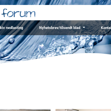
kiv nedlasting
Nyhetsbrev/tilsendt blad
Konta