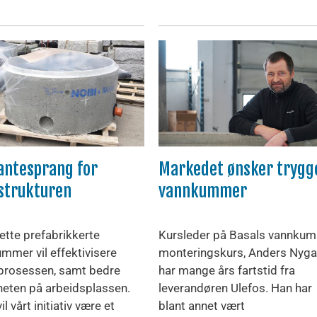
antesprang for
Markedet ønsker trygg
strukturen
vannkummer
tte prefabrikkerte
Kursleder på Basals vannkum
mmer vil effektivisere
monteringskurs, Anders Nyga
rosessen, samt bedre
har mange års fartstid fra
heten på arbeidsplassen.
leverandøren Ulefos. Han har
il vårt initiativ være et
blant annet vært