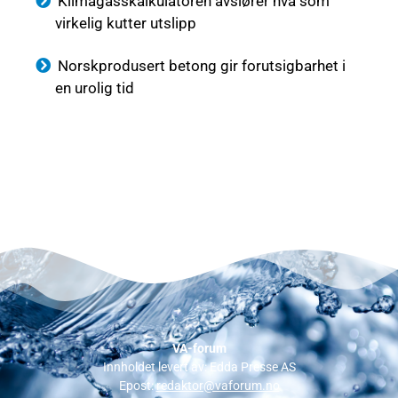
Klimagasskalkulatoren avslører hva som
virkelig kutter utslipp
Norskprodusert betong gir forutsigbarhet i
en urolig tid
VA-forum
Innholdet levert av: Edda Presse AS
Epost:
redaktor@vaforum.no