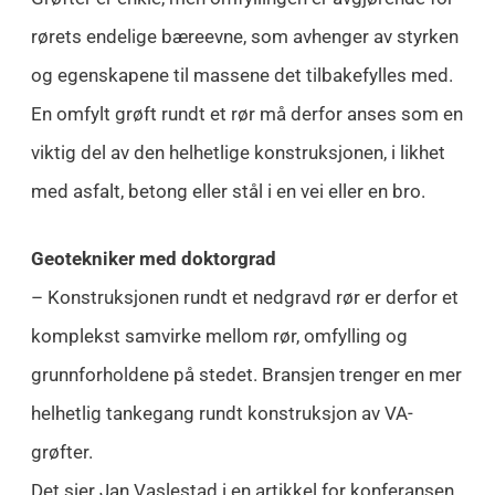
rørets endelige bæreevne, som avhenger av styrken
og egenskapene til massene det tilbakefylles med.
En omfylt grøft rundt et rør må derfor anses som en
viktig del av den helhetlige konstruksjonen, i likhet
med asfalt, betong eller stål i en vei eller en bro.
Geotekniker med doktorgrad
– Konstruksjonen rundt et nedgravd rør er derfor et
komplekst samvirke mellom rør, omfylling og
grunnforholdene på stedet. Bransjen trenger en mer
helhetlig tankegang rundt konstruksjon av VA-
grøfter.
Det sier Jan Vaslestad i en artikkel for konferansen