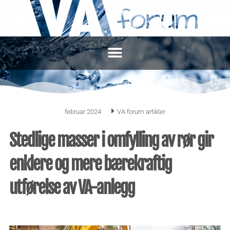
februar 2024
VA forum artikler
Stedlige masser i omfylling av rør gir
enklere og mere bærekraftig
utførelse av VA-anlegg