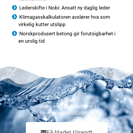
Lederskifte i Nobi: Ansatt ny daglig leder
Klimagasskalkulatoren avslører hva som
virkelig kutter utslipp
Norskprodusert betong gir forutsigbarhet i
en urolig tid
VA-forum
Innholdet levert av: Edda Presse AS
Epost:
redaktor@vaforum.no
Få bladet tilsendt