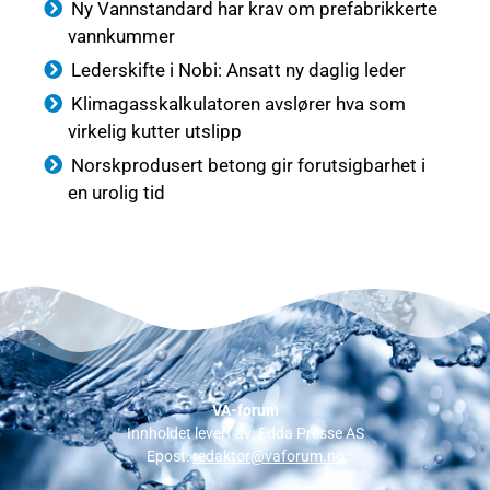
Ny Vannstandard har krav om prefabrikkerte
vannkummer
Lederskifte i Nobi: Ansatt ny daglig leder
Klimagasskalkulatoren avslører hva som
virkelig kutter utslipp
Norskprodusert betong gir forutsigbarhet i
en urolig tid
VA-forum
Innholdet levert av: Edda Presse AS
Epost:
redaktor@vaforum.no