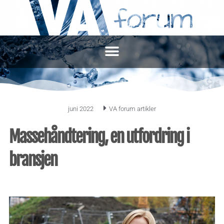
juni 2022
VA forum artikler
Massehåndtering, en utfordring i
bransjen