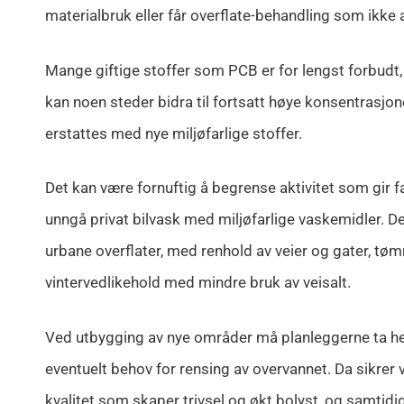
materialbruk eller får overflate-behandling som ikke av
Mange giftige stoffer som PCB er for lengst forbudt
kan noen steder bidra til fortsatt høye konsentrasjon
erstattes med nye miljøfarlige stoffer.
Det kan være fornuftig å begrense aktivitet som gir fa
unngå privat bilvask med miljøfarlige vaskemidler. Det
urbane overflater, med renhold av veier og gater, t
vintervedlikehold med mindre bruk av veisalt.
Ved utbygging av nye områder må planleggerne ta hen
eventuelt behov for rensing av overvannet. Da sikrer
kvalitet som skaper trivsel og økt bolyst, og samtidig