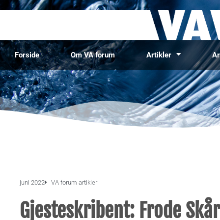
Forside
Om VA forum
Artikler
Ar
juni 2022
VA forum artikler
Gjesteskribent: Frode Skår