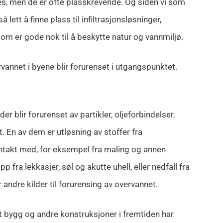
nes, men de er ofte plasskrevende. Og siden vi som
å lett å finne plass til infiltrasjonsløsninger,
om er gode nok til å beskytte natur og vannmiljø.
rvannet i byene blir forurenset i utgangspunktet.
er blir forurenset av partikler, oljeforbindelser,
t. En av dem er utløsning av stoffer fra
takt med, for eksempel fra maling og annen
p fra lekkasjer, søl og akutte uhell, eller nedfall fra
 andre kilder til forurensing av overvannet.
t bygg og andre konstruksjoner i fremtiden har