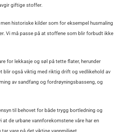
gir giftige stoffer.
, men historiske kilder som for eksempel husmaling
er. Vi må passe på at stoffene som blir forbudt ikke
re for lekkasje og søl på tette flater, herunder
 blir også viktig med riktig drift og vedlikehold av
ømming av sandfang og fordrøyningsbasseng, og
syn til behovet for både trygg bortledning og
 vi at de urbane vannforekomstene våre har en
 tar vare på det viktige vannmiljøet.