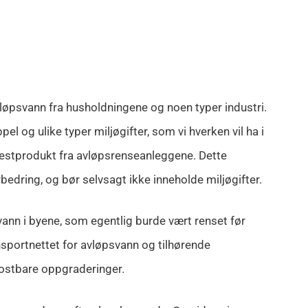
løpsvann fra husholdningene og noen typer industri.
l og ulike typer miljøgifter, som vi hverken vil ha i
restprodukt fra avløpsrenseanleggene. Dette
edring, og bør selvsagt ikke inneholde miljøgifter.
rvann i byene, som egentlig burde vært renset før
ansportnettet for avløpsvann og tilhørende
kostbare oppgraderinger.