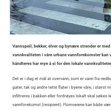
Vannspeil, bekker, elver og bynære strender er med 
vannkvaliteten i våre urbane vannforekomster kan
håndteres har mye å si for den lokale vannkvalitete
Det er i dag et mål at overvann, som er vann fra ned
gater, tak og andre tette flater i byene våre, i størst
infiltreres i bakken eller fordrøyes lokalt skal søkes le
vannforekomst (resipient). Flomveiene kan både være