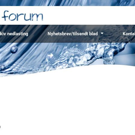
kiv nedlasting
Nyhetsbrev/tilsendt blad
Konta