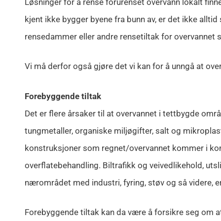
Løsninger for å rense forurenset overvann lokalt fin
kjent ikke bygger byene fra bunn av, er det ikke alltid s
rensedammer eller andre rensetiltak for overvannet s
Vi må derfor også gjøre det vi kan for å unngå at ove
Forebyggende tiltak
Det er flere årsaker til at overvannet i tettbygde områd
tungmetaller, organiske miljøgifter, salt og mikroplas
konstruksjoner som regnet/overvannet kommer i kon
overflatebehandling. Biltrafikk og veivedlikehold, utslip
nærområdet med industri, fyring, støv og så videre, er
Forebyggende tiltak kan da være å forsikre seg om a