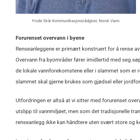
Frode Skår Kommunikasjonsrådgiver, Norsk Vann
Forurenset overvann i byene
Renseanleggene er primært konstruert for å rense av
Overvann fra byområder fører imidlertid med seg søppe
de lokale vannforekomstene eller i slammet som er 
slammet skal gjerne brukes som gjødsel eller jordforb
Utfordringen er altså at vi sitter med forurenset ove
utslipp til vannmiljøet, men som det tradisjonelle tr
renseanlegg ikke kan håndtere uten svært store og 