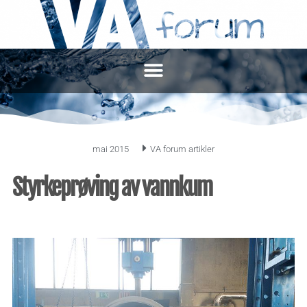
mai 2015
VA forum artikler
Styrkeprøving av vannkum