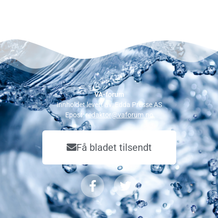
VA-forum
Innholdet levert av: Edda Presse AS
Epost:
redaktor@vaforum.no
Få bladet tilsendt