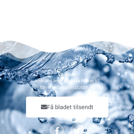
VA-forum
Innholdet levert av: Edda Presse AS
Epost:
redaktor@vaforum.no
Få bladet tilsendt