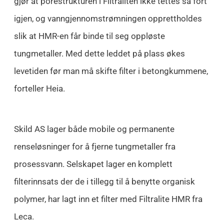
gjør at porestrukturen i Filtraliten ikke tettes så fort
igjen, og
vanngjennomstrømningen
opprettholdes
slik at HMR-en får binde til seg oppløste
tungmetaller. Med dette leddet på plass økes
levetiden før man må skifte filter i betongkummene,
forteller Heia.
Skild AS lager både mobile og permanente
renseløsninger for å fjerne tungmetaller fra
prosessvann. Selskapet lager en komplett
filterinnsats der de i tillegg til å benytte organisk
polymer, har lagt inn et filter med Filtralite HMR fra
Leca.