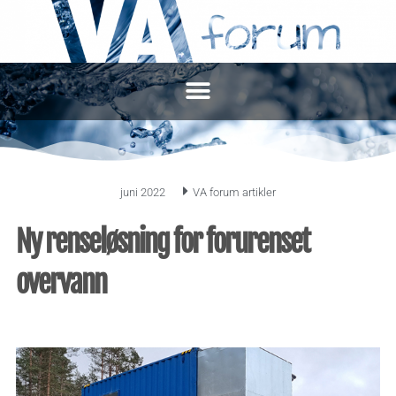
juni 2022
VA forum artikler
Ny renseløsning for forurenset
overvann