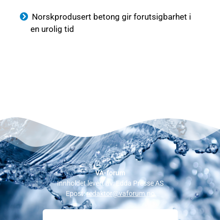
Norskprodusert betong gir forutsigbarhet i
en urolig tid
VA-forum
Innholdet levert av: Edda Presse AS
Epost:
redaktor@vaforum.no