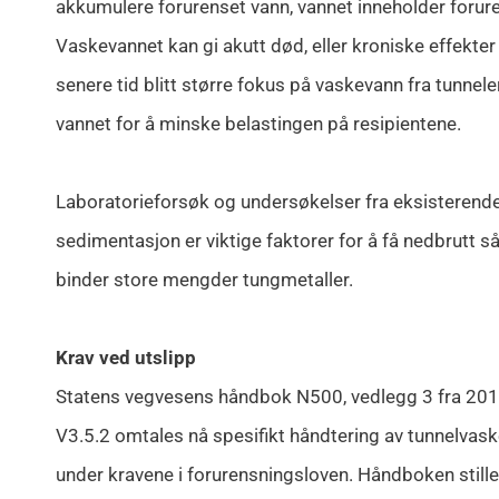
akkumulere forurenset vann, vannet inneholder forur
Vaskevannet kan gi akutt død, eller kroniske effekter 
senere tid blitt større fokus på vaskevann fra tunne
vannet for å minske belastingen på resipientene.
Laboratorieforsøk og undersøkelser fra eksisterende
sedimentasjon er viktige faktorer for å få nedbrut
binder store mengder tungmetaller.
Krav ved utslipp
Statens vegvesens håndbok N500, vedlegg 3 fra 2016
V3.5.2 omtales nå spesifikt håndtering av tunnelvas
under kravene i forurensningsloven. Håndboken stiller