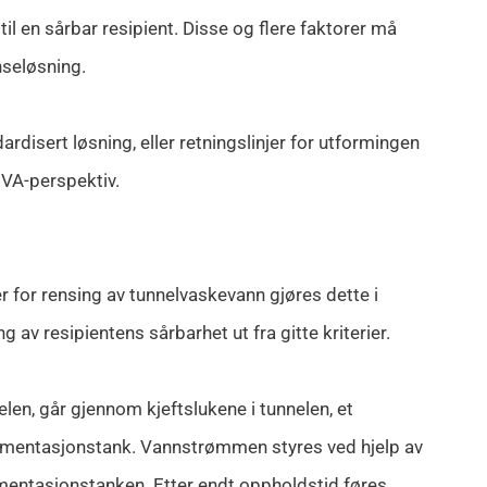
til en sårbar resipient. Disse og flere faktorer må
nseløsning.
rdisert løsning, eller retningslinjer for utformingen
 VA-perspektiv.
er for rensing av tunnelvaskevann gjøres dette i
av resipientens sårbarhet ut fra gitte kriterier.
len, går gjennom kjeftslukene i tunnelen, et
sedimentasjonstank. Vannstrømmen styres ved hjelp av
imentasjonstanken. Etter endt oppholdstid føres