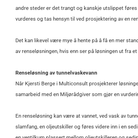
andre steder er det trangt og kanskje utslippet føres 
vurderes og tas hensyn til ved prosjektering av en re
Det kan likevel være mye å hente på å få en mer standa
av renseløsningen, hvis enn ser på løsningen ut fra et
Renseløsning av tunnelvaskevann
Når Kjersti Berge i Multiconsult prosjekterer løsning
samarbeid med en Miljørådgiver som gjør en vurdering 
En renseløsning kan være at vannet, ved vask av tunne
slamfang, en oljeutskiller og føres videre inn i en 
en ventilkum plassert mellom oljeutskilleren og sed