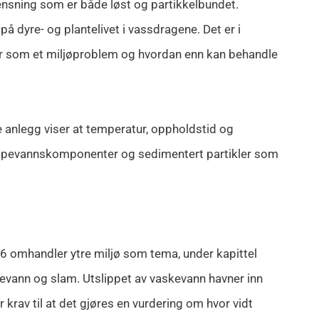
ensning som er både løst og partikkelbundet.
på dyre- og plantelivet i vassdragene. Det er i
ler som et miljøproblem og hvordan enn kan behandle
 anlegg viser at temperatur, oppholdstid og
t såpevannskomponenter og sedimentert partikler som
 omhandler ytre miljø som tema, under kapittel
kevann og slam. Utslippet av vaskevann havner inn
 krav til at det gjøres en vurdering om hvor vidt