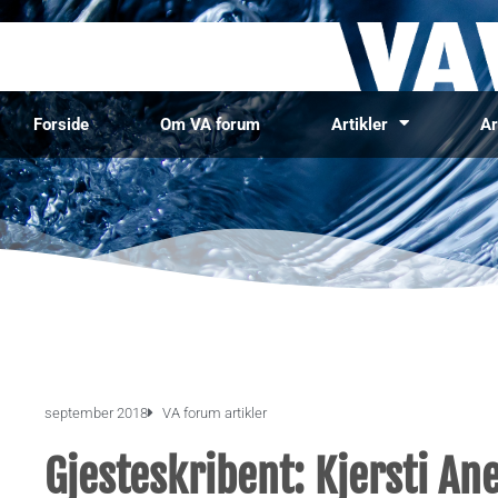
Forside
Om VA forum
Artikler
Ar
september 2018
VA forum artikler
Gjesteskribent: Kjersti A