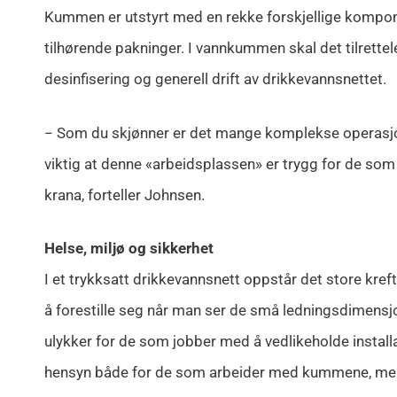
Kummen er utstyrt med en rekke forskjellige komponen
tilhørende pakninger. I vannkummen skal det tilrette
desinfisering og generell drift av drikkevannsnettet.
− Som du skjønner er det mange komplekse operasjon
viktig at denne «arbeidsplassen» er trygg for de som sk
krana, forteller Johnsen.
Helse, miljø og sikkerhet
I et trykksatt drikkevannsnett oppstår det store kreft
å forestille seg når man ser de små ledningsdimensjone
ulykker for de som jobber med å vedlikeholde instal
hensyn både for de som arbeider med kummene, men 