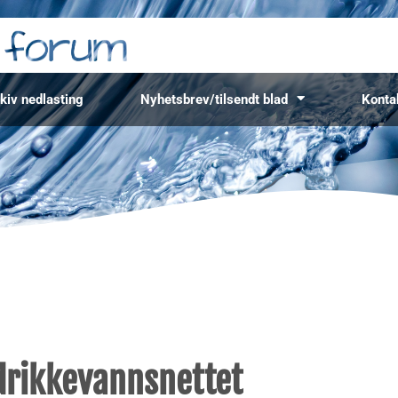
kiv nedlasting
Nyhetsbrev/tilsendt blad
Konta
 drikkevannsnettet