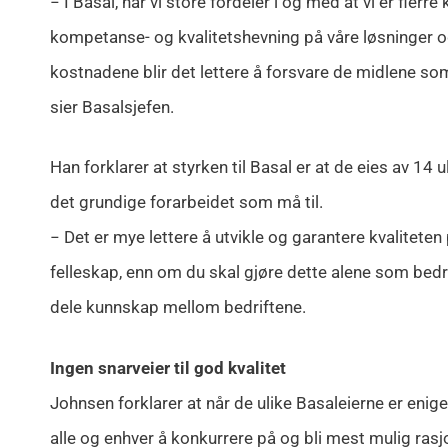
− I Basal, har vi store fordeler i og med at vi er fle
kompetanse- og kvalitetshevning på våre løsninger og
kostnadene blir det lettere å forsvare de midlene so
sier Basalsjefen.
Han forklarer at styrken til Basal er at de eies av 14 u
det grundige forarbeidet som må til.
− Det er mye lettere å utvikle og garantere kvalitete
felleskap, enn om du skal gjøre dette alene som bedrift
dele kunnskap mellom bedriftene.
Ingen snarveier til god kvalitet
Johnsen forklarer at når de ulike Basaleierne er enig
alle og enhver å konkurrere på og bli mest mulig rasj