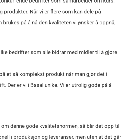
rre konkurrende bedrifter som samarbeider om kurs,
 produkter. Når vi er flere som kan dele på
m brukes på å nå den kvaliteten vi ønsker å oppnå,
like bedrifter som alle bidrar med midler til å gjøre
n på et så komplekst produkt når man gjør det i
. Der er vi i Basal unike. Vi er utrolig gode på å
e om denne gode kvalitetsnormen, så blir det opp til
onell i produksjon og leveranser, men uten at det går