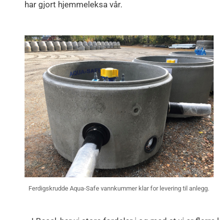
har gjort hjemmeleksa vår.
Ferdigskrudde Aqua-Safe vannkummer klar for levering til anlegg.