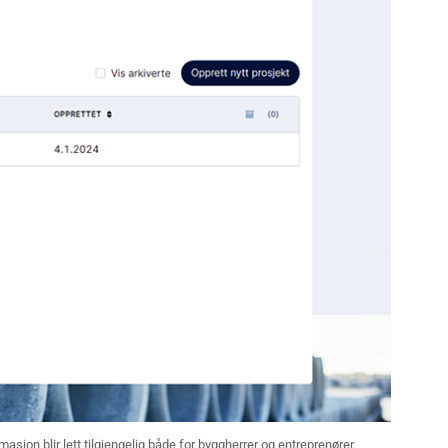
masjon blir lett tilgjengelig både for byggherrer og entreprenører.