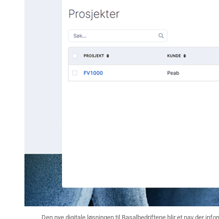
Den nye digitale løsningen til Basalbedriftene blir et nav der infor