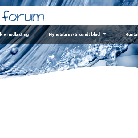
kiv nedlasting
Nyhetsbrev/tilsendt blad
Konta