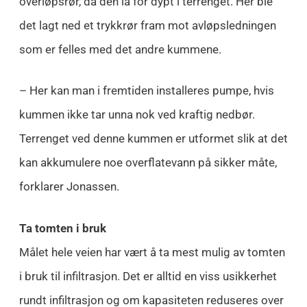
overløpsrør, da den lå for dypt i terrenget. Her ble
det lagt ned et trykkrør fram mot avløpsledningen
som er felles med det andre kummene.
– Her kan man i fremtiden installeres pumpe, hvis
kummen ikke tar unna nok ved kraftig nedbør.
Terrenget ved denne kummen er utformet slik at det
kan akkumulere noe overflatevann på sikker måte,
forklarer Jonassen.
Ta tomten i bruk
Målet hele veien har vært å ta mest mulig av tomten
i bruk til infiltrasjon. Det er alltid en viss usikkerhet
rundt infiltrasjon og om kapasiteten reduseres over