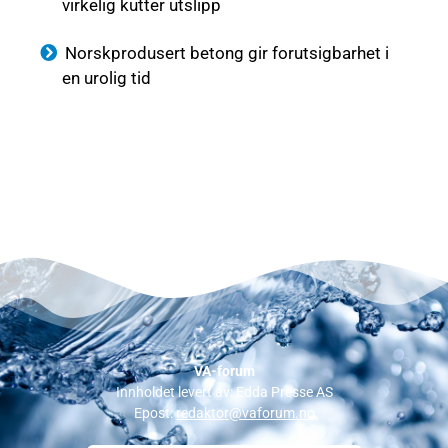
virkelig kutter utslipp
Norskprodusert betong gir forutsigbarhet i
en urolig tid
VA-forum
Innholdet levert av: Edda Presse AS
Epost:
redaktor@vaforum.no