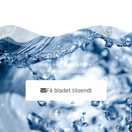
VA-forum
Innholdet levert av: Edda Presse AS
Epost:
redaktor@vaforum.no
Få bladet tilsendt