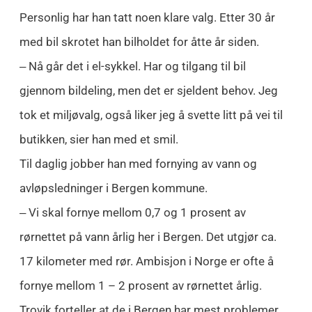
Personlig har han tatt noen klare valg. Etter 30 år
med bil skrotet han bilholdet for åtte år siden.
‒ Nå går det i el-sykkel. Har og tilgang til bil
gjennom bildeling, men det er sjeldent behov. Jeg
tok et miljøvalg, også liker jeg å svette litt på vei til
butikken, sier han med et smil.
Til daglig jobber han med fornying av vann og
avløpsledninger i Bergen kommune.
‒ Vi skal fornye mellom 0,7 og 1 prosent av
rørnettet på vann årlig her i Bergen. Det utgjør ca.
17 kilometer med rør. Ambisjon i Norge er ofte å
fornye mellom 1 – 2 prosent av rørnettet årlig.
Trovik forteller at de i Bergen har mest problemer