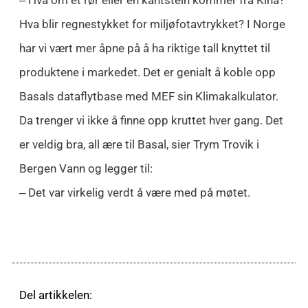
‒ Hva om et rør eller en kantstein kommer fra Kina?
Hva blir regnestykket for miljøfotavtrykket? I Norge
har vi vært mer åpne på å ha riktige tall knyttet til
produktene i markedet. Det er genialt å koble opp
Basals dataflytbase med MEF sin Klimakalkulator.
Da trenger vi ikke å finne opp kruttet hver gang. Det
er veldig bra, all ære til Basal, sier Trym Trovik i
Bergen Vann og legger til:
‒ Det var virkelig verdt å være med på møtet.
Del artikkelen: